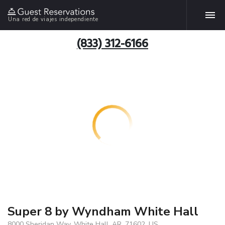
Una red de viajes independiente
(833) 312-6166
Super 8 by Wyndham White Hall
8000 Sheridan Way, White Hall, AR, 71602, US