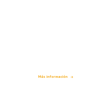
Somos una red de viajes independiente
que ofrece más de 100.000 hoteles mundiales
Más información