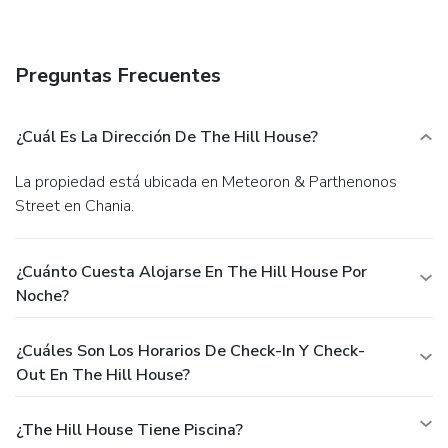
amenities at this Mediterranean vacation home include
complimentary wireless Internet access, concierge services,
and babysitting/childcare (surcharge).
Business, Other
Preguntas Frecuentes
Amenities
Featured amenities include express check-in, express
check-out, and dry cleaning/laundry services. Free self
¿Cuál Es La Dirección De The Hill House?
parking is available onsite.
La propiedad está ubicada en Meteoron & Parthenonos
Street en Chania.
¿Cuánto Cuesta Alojarse En The Hill House Por
Noche?
¿Cuáles Son Los Horarios De Check-In Y Check-
Out En The Hill House?
¿The Hill House Tiene Piscina?