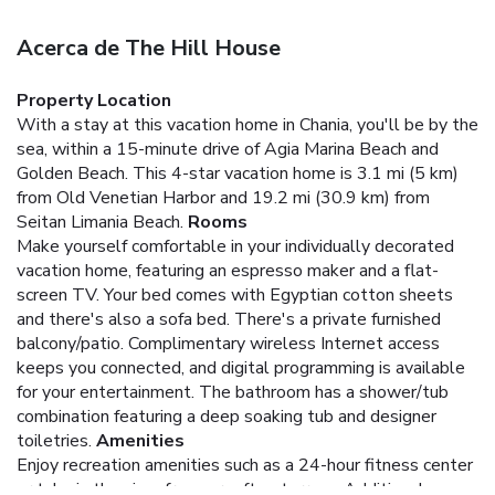
Acerca de The Hill House
Property Location
With a stay at this vacation home in Chania, you'll be by the
sea, within a 15-minute drive of Agia Marina Beach and
Golden Beach. This 4-star vacation home is 3.1 mi (5 km)
from Old Venetian Harbor and 19.2 mi (30.9 km) from
Seitan Limania Beach.
Rooms
Make yourself comfortable in your individually decorated
vacation home, featuring an espresso maker and a flat-
screen TV. Your bed comes with Egyptian cotton sheets
and there's also a sofa bed. There's a private furnished
balcony/patio. Complimentary wireless Internet access
keeps you connected, and digital programming is available
for your entertainment. The bathroom has a shower/tub
combination featuring a deep soaking tub and designer
toiletries.
Amenities
Enjoy recreation amenities such as a 24-hour fitness center
or take in the view from a rooftop terrace. Additional