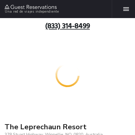
Una red de viajes independiente
(833) 314-8499
The Leprechaun Resort
378 Stuart Highway, Winnellie, NO, 0820, Australia