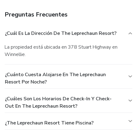
serves breakfast, lunch, and dinner, or grab a snack at a
coffee shop/café. Quench your thirst with your favorite drink
Preguntas Frecuentes
at a bar/lounge.
Business, Other Amenities
Featured amenities include a business center, express
check-in, and express check-out. Planning an event in
¿Cuál Es La Dirección De The Leprechaun Resort?
Winnellie? This hotel has 11 square feet (0 square
meters) of space consisting of a conference center and a
La propiedad está ubicada en 378 Stuart Highway en
meeting room. Free self parking is available onsite.
Winnellie.
¿Cuánto Cuesta Alojarse En The Leprechaun
Resort Por Noche?
¿Cuáles Son Los Horarios De Check-In Y Check-
Out En The Leprechaun Resort?
¿The Leprechaun Resort Tiene Piscina?