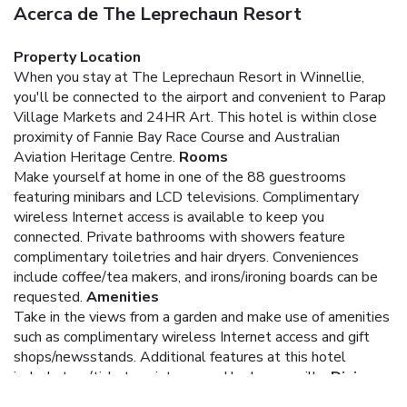
Acerca de The Leprechaun Resort
Property Location
When you stay at The Leprechaun Resort in Winnellie,
you'll be connected to the airport and convenient to Parap
Village Markets and 24HR Art. This hotel is within close
proximity of Fannie Bay Race Course and Australian
Aviation Heritage Centre.
Rooms
Make yourself at home in one of the 88 guestrooms
featuring minibars and LCD televisions. Complimentary
wireless Internet access is available to keep you
connected. Private bathrooms with showers feature
complimentary toiletries and hair dryers. Conveniences
include coffee/tea makers, and irons/ironing boards can be
requested.
Amenities
Take in the views from a garden and make use of amenities
such as complimentary wireless Internet access and gift
shops/newsstands. Additional features at this hotel
include tour/ticket assistance and barbecue grills.
Dining
Satisfy your appetite at the hotel's restaurant, which