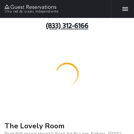
Una red de viajes independiente
(833) 312-6166
The Lovely Room
Birati Nabanagar Hospital Road 3rd By Lane, Kolkata, 700051,