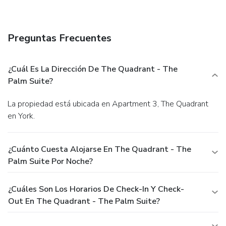
that your hydration needs will be met, as some
guestrooms are equipped with a refrigerator and a coffee or
tea maker. Maintain your cleanliness and comfort using a
Preguntas Frecuentes
hair dryer, toiletries and towels available in select guest
restrooms.
¿Cuál Es La Dirección De The Quadrant - The
Palm Suite?
La propiedad está ubicada en Apartment 3, The Quadrant
en York.
¿Cuánto Cuesta Alojarse En The Quadrant - The
Palm Suite Por Noche?
¿Cuáles Son Los Horarios De Check-In Y Check-
Out En The Quadrant - The Palm Suite?