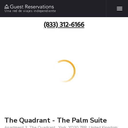
Una red de viajes independiente
(833) 312-6166
The Quadrant - The Palm Suite
Apartment 3, The Quadrant , York, YO30 7BR, United Kingdom