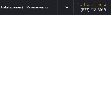
Llama ahora
 habitaciones)
Mi reservacion
(833) 312-6166