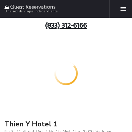
Una red de viajes independiente
(833) 312-6166
Thien Y Hotel 1
No 3 , 11 Street, Dist 7, Ho Chi Minh City, 70000, Vietnam