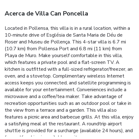
Acerca de Villa Can Poncella
Located in Pollensa, this villa is in a rural location, within a
10-minute drive of Església de Santa Maria de Déu de
Roser and Museu de Pollença. This 4-star villa is 6.7 mi
(10.7 km) from Pollensa Port and 6.8 mi (11 km) from
Playa de Muro. Make yourself comfortable in this villa,
which features a private pool and a flat-screen TV. A
kitchen is outfitted with a full-sized refrigerator/freezer, an
oven, and a stovetop. Complimentary wireless Internet
access keeps you connected, and satellite programming is
available for your entertainment. Conveniences include a
microwave and a coffee/tea maker. Take advantage of
recreation opportunities such as an outdoor pool or take in
the view from a terrace and a garden. This villa also
features a picnic area and barbecue grills. At this villa, enjoy
a satisfying meal at the restaurant. A roundtrip airport
shuttle is provided for a surcharge (available 24 hours), and
free self parking is available onsite.