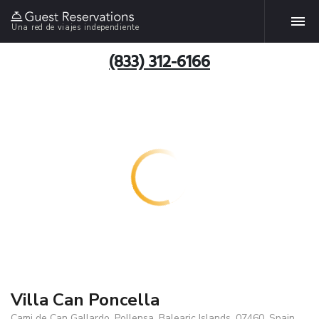
Una red de viajes independiente
(833) 312-6166
Villa Can Poncella
Cami de Can Gallardo, Pollensa, Balearic Islands, 07460, Spain