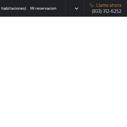
Llama ahora
 habitaciones)
Mi reservacion
(833) 312-6252