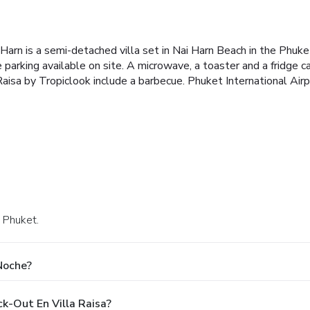
Harn is a semi-detached villa set in Nai Harn Beach in the Phuk
parking available on site.
A microwave, a toaster and a fridge c
la Raisa by Tropiclook include a barbecue.
Phuket International Airp
 Phuket.
Noche?
k-Out En Villa Raisa?