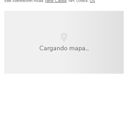
588 Wentworth Road,
New Castle
, NH, 03854,
US
Cargando mapa...