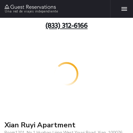
Una red de viajes independiente
(833) 312-6166
Xian Ruyi Apartment
Room1201, No.1 Huahao Lijing West Youyi Road, Xian, 100076,