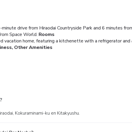
2-minute drive from Hiraodai Countryside Park and 6 minutes from
 from Space World.
Rooms
ed vacation home, featuring a kitchenette with a refrigerator a
iness, Other Amenities
?
raodai, Kokuraminami-ku en Kitakyushu.