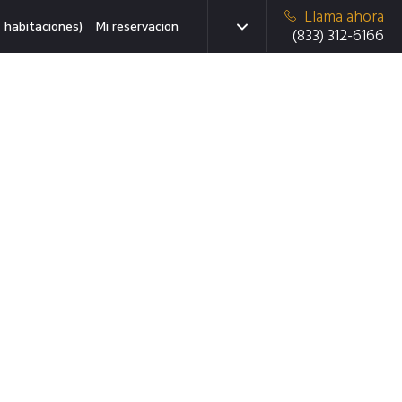
Llama ahora
 habitaciones)
Mi reservacion
(833) 312-6166