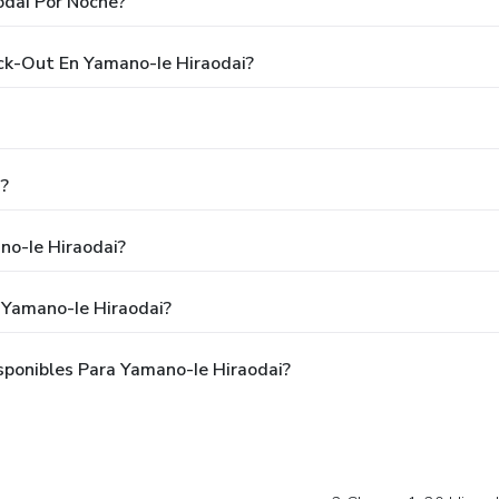
odai Por Noche?
eck-Out En Yamano-Ie Hiraodai?
?
no-Ie Hiraodai?
 Yamano-Ie Hiraodai?
ponibles Para Yamano-Ie Hiraodai?