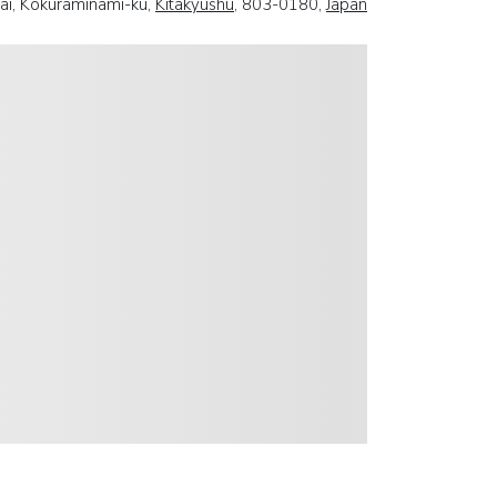
i, Kokuraminami-ku,
Kitakyushu
, 803-0180,
Japan