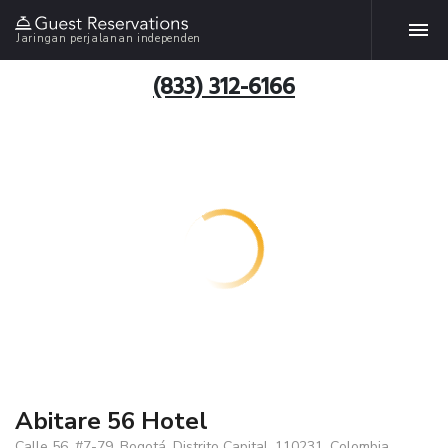
Jaringan perjalanan independen
(833) 312-6166
Abitare 56 Hotel
Calle 56, #7-79, Bogotá, Distrito Capital, 110231, Colombia