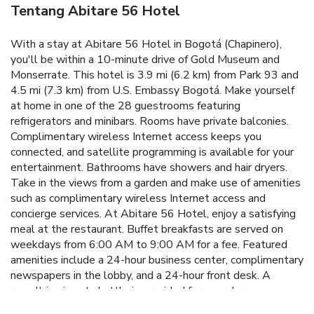
Tentang Abitare 56 Hotel
With a stay at Abitare 56 Hotel in Bogotá (Chapinero),
you'll be within a 10-minute drive of Gold Museum and
Monserrate. This hotel is 3.9 mi (6.2 km) from Park 93 and
4.5 mi (7.3 km) from U.S. Embassy Bogotá. Make yourself
at home in one of the 28 guestrooms featuring
refrigerators and minibars. Rooms have private balconies.
Complimentary wireless Internet access keeps you
connected, and satellite programming is available for your
entertainment. Bathrooms have showers and hair dryers.
Take in the views from a garden and make use of amenities
such as complimentary wireless Internet access and
concierge services. At Abitare 56 Hotel, enjoy a satisfying
meal at the restaurant. Buffet breakfasts are served on
weekdays from 6:00 AM to 9:00 AM for a fee. Featured
amenities include a 24-hour business center, complimentary
newspapers in the lobby, and a 24-hour front desk. A
roundtrip airport shuttle is provided for a surcharge
(available 24 hours).