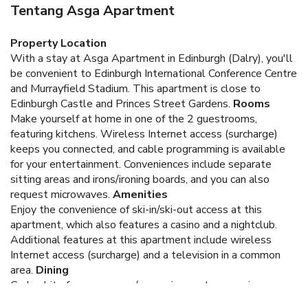
Tentang Asga Apartment
Property Location
With a stay at Asga Apartment in Edinburgh (Dalry), you'll
be convenient to Edinburgh International Conference Centre
and Murrayfield Stadium. This apartment is close to
Edinburgh Castle and Princes Street Gardens.
Rooms
Make yourself at home in one of the 2 guestrooms,
featuring kitchens. Wireless Internet access (surcharge)
keeps you connected, and cable programming is available
for your entertainment. Conveniences include separate
sitting areas and irons/ironing boards, and you can also
request microwaves.
Amenities
Enjoy the convenience of ski-in/ski-out access at this
apartment, which also features a casino and a nightclub.
Additional features at this apartment include wireless
Internet access (surcharge) and a television in a common
area.
Dining
Grab a bite from a grocery/convenience store serving
guests of Asga Apartment.
Business, Other Amenities