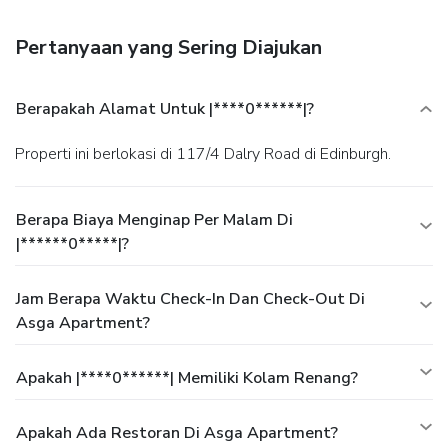
Featured amenities include laundry facilities, a library, and
ATM/banking services.
Pertanyaan yang Sering Diajukan
Berapakah Alamat Untuk |****0******|?
Properti ini berlokasi di 117/4 Dalry Road di Edinburgh.
Berapa Biaya Menginap Per Malam Di
|******0*****|?
Jam Berapa Waktu Check-In Dan Check-Out Di
Asga Apartment?
Apakah |****0******| Memiliki Kolam Renang?
Apakah Ada Restoran Di Asga Apartment?