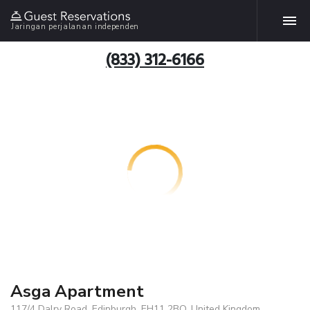
Jaringan perjalanan independen
(833) 312-6166
Asga Apartment
117/4 Dalry Road, Edinburgh, EH11 2BQ, United Kingdom