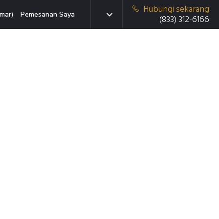
Hubungi sekarang
mar)
Pemesanan Saya
(833) 312-6166