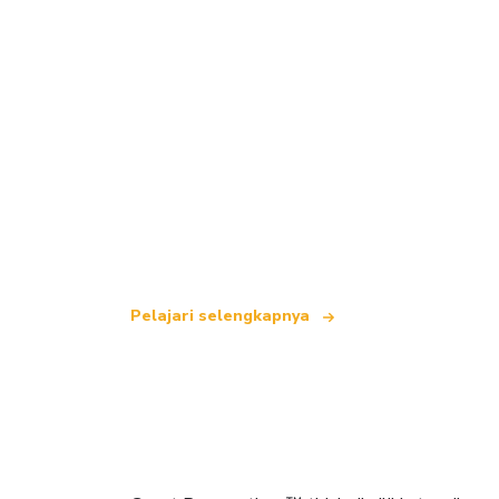
Kami adalah jaringan perjalanan indepe
yang menawarkan lebih dari 100.000 hot
Pelajari selengkapnya