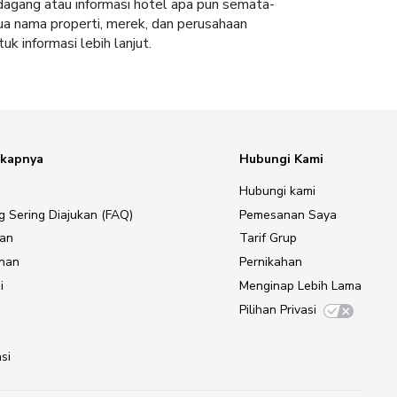
 dagang atau informasi hotel apa pun semata-
ua nama properti, merek, dan perusahaan
uk informasi lebih lanjut.
gkapnya
Hubungi Kami
Hubungi kami
g Sering Diajukan (FAQ)
Pemesanan Saya
gan
Tarif Grup
anan
Pernikahan
i
Menginap Lebih Lama
Pilihan Privasi
si