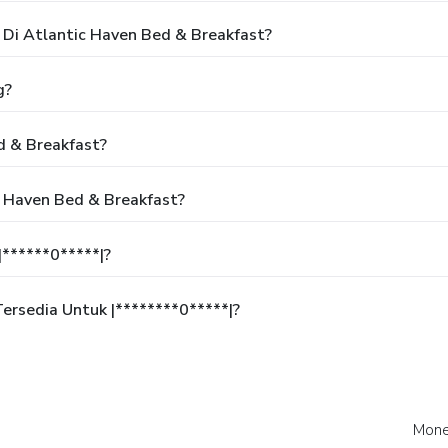
Di Atlantic Haven Bed & Breakfast?
g?
d & Breakfast?
c Haven Bed & Breakfast?
******0*****|?
rsedia Untuk |********0*****|?
Mone