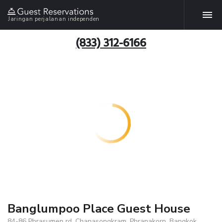
Jaringan perjalanan independen
(833) 312-6166
Banglumpoo Place Guest House
84-86 Phrasumen rd, Chanasongkram, Phranakorn, Bangkok,