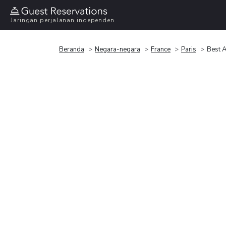
Jaringan perjalanan independen
Beranda
Negara-negara
France
Paris
Best 