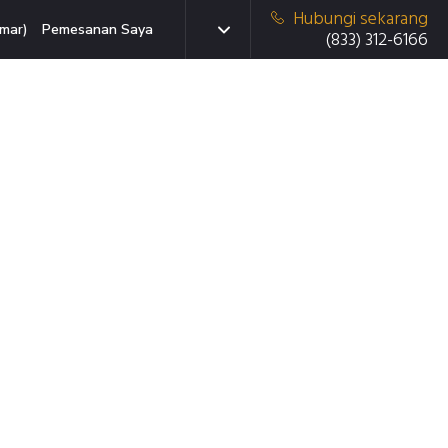
Hubungi sekarang
mar)
Pemesanan Saya
(833) 312-6166