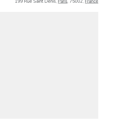
199 Rue Saint Denis,
Paris
, 75002,
France