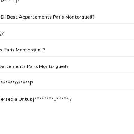
*0*****|?
Di Best Appartements Paris Montorgueil?
g?
 Paris Montorgueil?
partements Paris Montorgueil?
******0*****|?
rsedia Untuk |********0*****|?