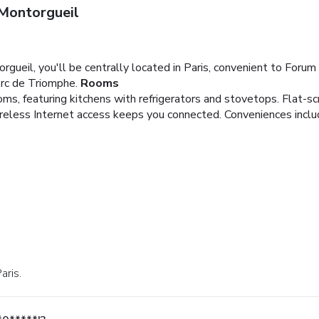
Montorgueil
gueil, you'll be centrally located in Paris, convenient to Foru
Arc de Triomphe.
Rooms
ms, featuring kitchens with refrigerators and stovetops. Flat-s
reless Internet access keeps you connected. Conveniences incl
aris.