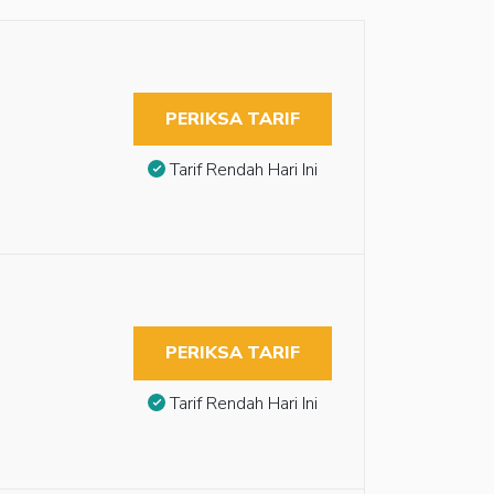
PERIKSA TARIF
Tarif Rendah Hari Ini
PERIKSA TARIF
Tarif Rendah Hari Ini