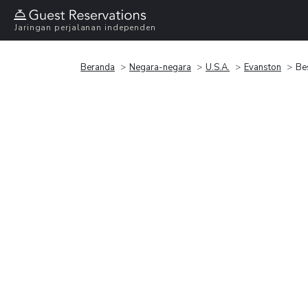
Jaringan perjalanan independen
Beranda
Negara-negara
U.S.A.
Evanston
Be