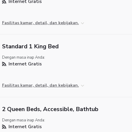
Internet Gratis
Fasilitas kamar, detail, dan kebijakan.
Standard 1 King Bed
Dengan masa inap Anda:
Internet Gratis
Fasilitas kamar, detail, dan kebijakan.
2 Queen Beds, Accessible, Bathtub
Dengan masa inap Anda:
Internet Gratis