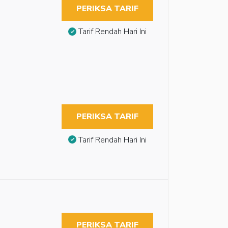
PERIKSA TARIF
Tarif Rendah Hari Ini
PERIKSA TARIF
Tarif Rendah Hari Ini
PERIKSA TARIF