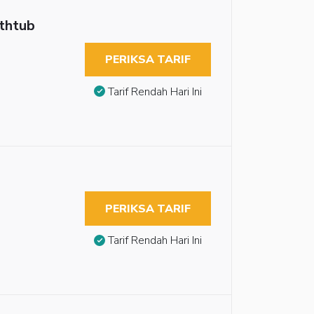
athtub
PERIKSA TARIF
Tarif Rendah Hari Ini
PERIKSA TARIF
Tarif Rendah Hari Ini