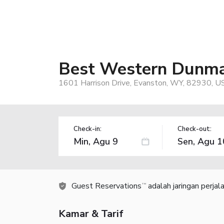
Best Western Dunma
1601 Harrison Drive, Evanston, WY, 82930, U
Check-in:
Check-out:
Guest Reservations
adalah jaringan perja
TM
Kamar & Tarif