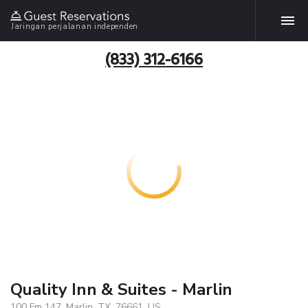
Jaringan perjalanan independen
(833) 312-6166
Quality Inn & Suites - Marlin
100 Fm 147, Marlin, TX, 76661, US