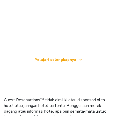
Kami adalah jaringan perjalanan independen
yang menawarkan lebih dari 100.000 hotel di
seluruh dunia.
Pelajari selengkapnya
Guest Reservations™ tidak dimiliki atau disponsori oleh
hotel atau jaringan hotel tertentu. Penggunaan merek
dagang atau informasi hotel apa pun semata-mata untuk