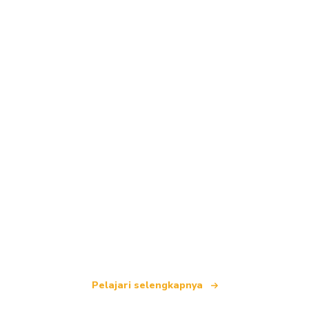
Kami adalah jaringan perjalanan independen
yang menawarkan lebih dari 100.000 hotel di
seluruh dunia.
Pelajari selengkapnya