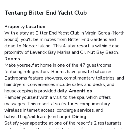
Tentang Bitter End Yacht Club
Property Location
With a stay at Bitter End Yacht Club in Virgin Gorda (North
Sound), you'll be minutes from Bitter End Gardens and
close to Necker Island. This 4-star resort is within close
proximity of Leverick Bay Marina and Oil Nut Bay Beach.
Rooms
Make yourself at home in one of the 47 guestrooms
featuring refrigerators. Rooms have private balconies.
Bathrooms feature showers, complimentary toiletries, and
hair dryers. Conveniences include safes and desks, and
housekeeping is provided daily.
Amenities
Pamper yourself with a visit to the spa, which offers
massages. This resort also features complimentary
wireless Internet access, concierge services, and
babysitting/childcare (surcharge).
Dining
Satisfy your appetite at one of the resort's 2 restaurants.
Relax with your favorite drink at a bar/lounge or a poolside