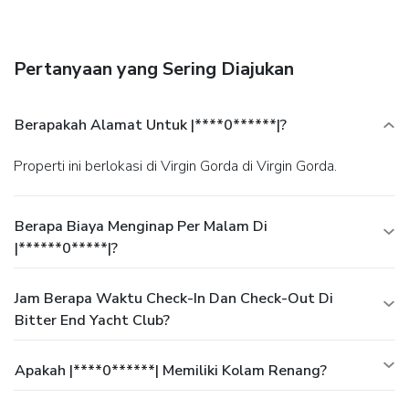
bar.
Business, Other Amenities
Featured amenities include a computer station, dry
cleaning/laundry services, and luggage storage. A roundtrip
Pertanyaan yang Sering Diajukan
airport shuttle is provided for a surcharge (available 24
hours).
Berapakah Alamat Untuk |****0******|?
Properti ini berlokasi di Virgin Gorda di Virgin Gorda.
Berapa Biaya Menginap Per Malam Di
|******0*****|?
Jam Berapa Waktu Check-In Dan Check-Out Di
Bitter End Yacht Club?
Apakah |****0******| Memiliki Kolam Renang?