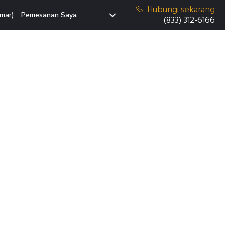
Hubungi sekarang
mar)
Pemesanan Saya
(833) 312-6166