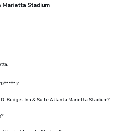
a Marietta Stadium
etta.
*0*****|?
Di Budget Inn & Suite Atlanta Marietta Stadium?
g?