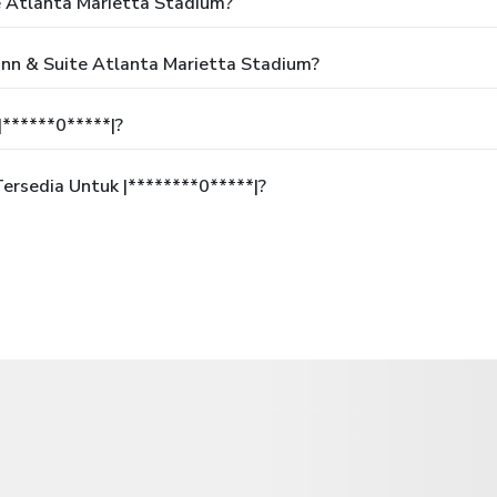
e Atlanta Marietta Stadium?
Inn & Suite Atlanta Marietta Stadium?
******0*****|?
rsedia Untuk |********0*****|?