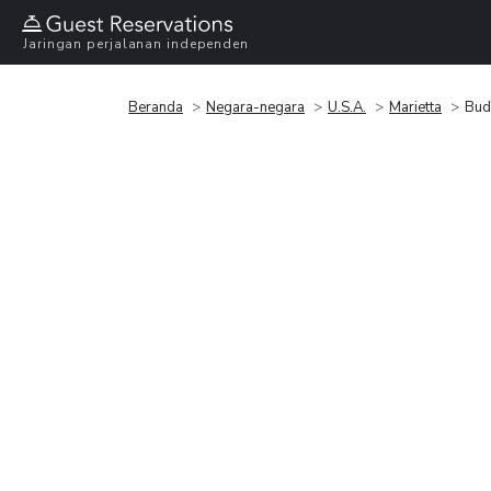
Jaringan perjalanan independen
Beranda
Negara-negara
U.S.A.
Marietta
Budg