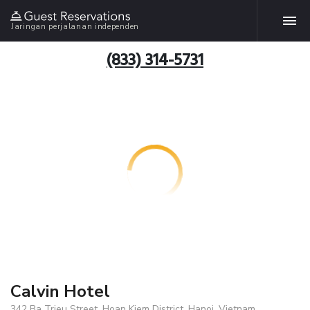
Jaringan perjalanan independen
(833) 314-5731
Calvin Hotel
342 Ba Trieu Street, Hoan Kiem District, Hanoi, Vietnam