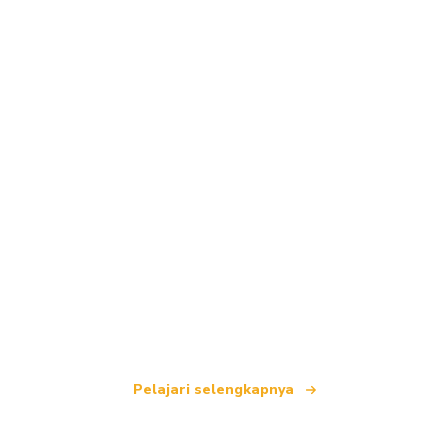
Kami adalah jaringan perjalanan independen
yang menawarkan lebih dari 100.000 hotel di
seluruh dunia.
Pelajari selengkapnya