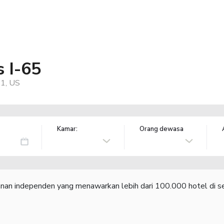
s I-65
11, US
Kamar:
Orang dewasa
lanan independen yang menawarkan lebih dari 100.000 hotel di se