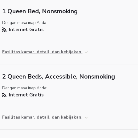
1 Queen Bed, Nonsmoking
Dengan masa inap Anda:
Internet Gratis
Fasilitas kamar, detail, dan kebijakan.
2 Queen Beds, Accessible, Nonsmoking
Dengan masa inap Anda:
Internet Gratis
Fasilitas kamar, detail, dan kebijakan.