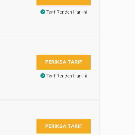
Tarif Rendah Hari Ini
PERIKSA TARIF
Tarif Rendah Hari Ini
PERIKSA TARIF