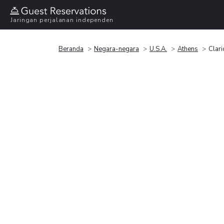
Jaringan perjalanan independen
Beranda
Negara-negara
U.S.A.
Athens
Clari