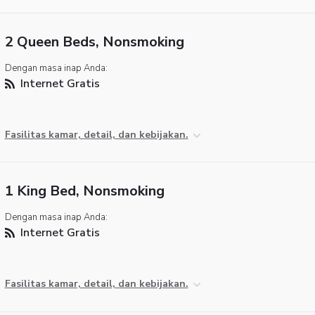
2 Queen Beds, Nonsmoking
Dengan masa inap Anda:
Internet Gratis
Fasilitas kamar, detail, dan kebijakan.
1 King Bed, Nonsmoking
Dengan masa inap Anda:
Internet Gratis
Fasilitas kamar, detail, dan kebijakan.