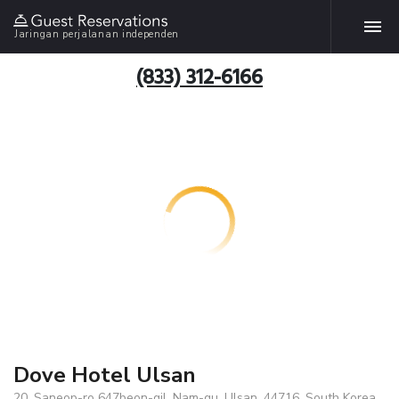
Jaringan perjalanan independen
(833) 312-6166
Dove Hotel Ulsan
20, Saneop-ro 647beon-gil, Nam-gu, Ulsan, 44716, South Korea