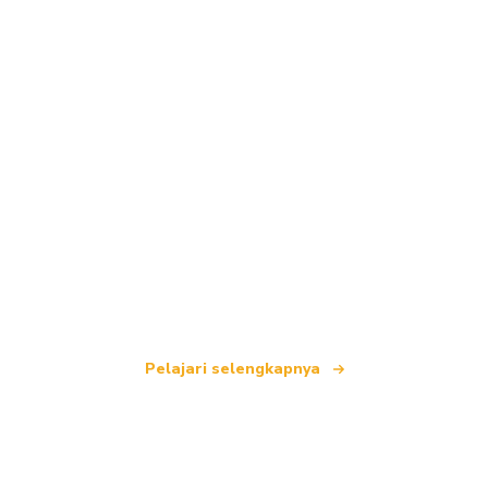
Kami adalah jaringan perjalanan independen
yang menawarkan lebih dari 100.000 hotel di
seluruh dunia.
Pelajari selengkapnya