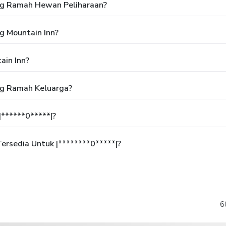
ng Ramah Hewan Peliharaan?
g Mountain Inn?
ain Inn?
ng Ramah Keluarga?
******0*****|?
rsedia Untuk |********0*****|?
6