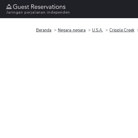
Jaringan perjalanan independen
Beranda
Negara-negara
U.S.A.
Cripple Creek