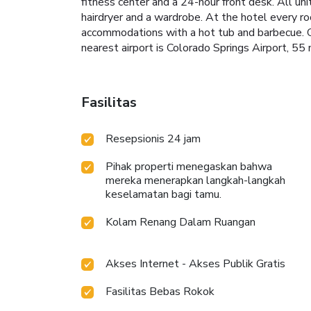
fitness center and a 24-hour front desk. All un
hairdryer and a wardrobe. At the hotel every ro
accommodations with a hot tub and barbecue. Gu
nearest airport is Colorado Springs Airport, 55
Fasilitas
Resepsionis 24 jam
Pihak properti menegaskan bahwa
mereka menerapkan langkah-langkah
keselamatan bagi tamu.
Kolam Renang Dalam Ruangan
Akses Internet - Akses Publik Gratis
Fasilitas Bebas Rokok