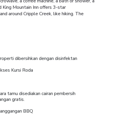
icrowave, a coffee machine, a bath or shower, a
d King Mountain Inn offers 3-star
nd around Cripple Creek, like hiking. The
roperti dibersihkan dengan disinfektan
kses Kursi Roda
ara tamu disediakan cairan pembersih
angan gratis.
anggangan BBQ