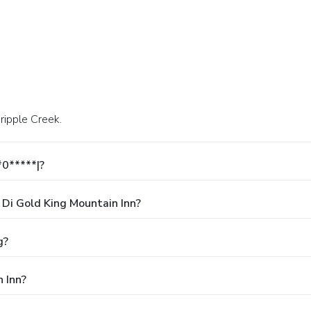
Cripple Creek.
*0*****|?
Di Gold King Mountain Inn?
g?
 Inn?