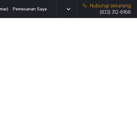
Hubungi sekarang
mar)
Pemesanan Saya
(833) 312-6166