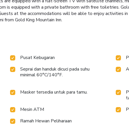
its are equipped with a flat-screen TV with satellite channels, m
om is equipped with a private bathroom with free toiletries. Gol
ests at the accommodations will be able to enjoy activities in a
 mi from Gold King Mountain Inn.
Pusat Kebugaran
P
Seprai dan handuk dicuci pada suhu
A
minimal 60°C/140°F.
Masker tersedia untuk para tamu.
P
t
Mesin ATM
P
Ramah Hewan Peliharaan