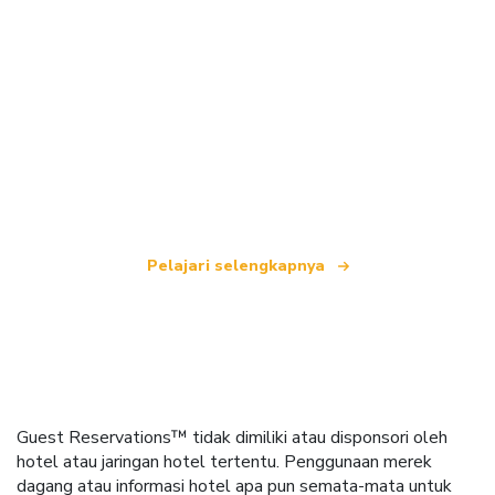
Kami adalah jaringan perjalanan independen
yang menawarkan lebih dari 100.000 hotel di
seluruh dunia.
Pelajari selengkapnya
Guest Reservations™ tidak dimiliki atau disponsori oleh
hotel atau jaringan hotel tertentu. Penggunaan merek
dagang atau informasi hotel apa pun semata-mata untuk