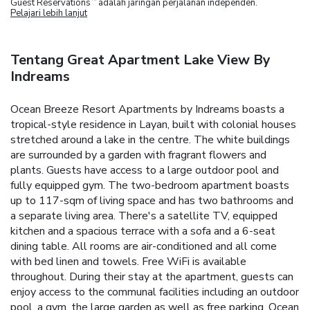
Guest Reservations
adalah jaringan perjalanan independen.
Pelajari lebih lanjut
Tentang Great Apartment Lake View By
Indreams
Ocean Breeze Resort Apartments by Indreams boasts a
tropical-style residence in Layan, built with colonial houses
stretched around a lake in the centre. The white buildings
are surrounded by a garden with fragrant flowers and
plants. Guests have access to a large outdoor pool and
fully equipped gym.
The two-bedroom apartment boasts
up to 117-sqm of living space and has two bathrooms and
a separate living area. There's a satellite TV, equipped
kitchen and a spacious terrace with a sofa and a 6-seat
dining table. All rooms are air-conditioned and all come
with bed linen and towels. Free WiFi is available
throughout.
During their stay at the apartment, guests can
enjoy access to the communal facilities including an outdoor
pool, a gym, the large garden as well as free parking.
Ocean