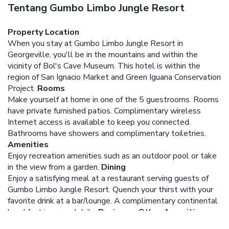
Tentang Gumbo Limbo Jungle Resort
Property Location
When you stay at Gumbo Limbo Jungle Resort in
Georgeville, you'll be in the mountains and within the
vicinity of Bol's Cave Museum. This hotel is within the
region of San Ignacio Market and Green Iguana Conservation
Project.
Rooms
Make yourself at home in one of the 5 guestrooms. Rooms
have private furnished patios. Complimentary wireless
Internet access is available to keep you connected.
Bathrooms have showers and complimentary toiletries.
Amenities
Enjoy recreation amenities such as an outdoor pool or take
in the view from a garden.
Dining
Enjoy a satisfying meal at a restaurant serving guests of
Gumbo Limbo Jungle Resort. Quench your thirst with your
favorite drink at a bar/lounge. A complimentary continental
breakfast is served daily.
Business, Other Amenities
The front desk is staffed during limited hours. Free self