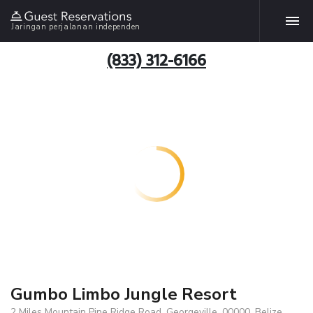
Jaringan perjalanan independen
(833) 312-6166
Gumbo Limbo Jungle Resort
2 Miles Mountain Pine Ridge Road, Georgeville, 00000, Belize