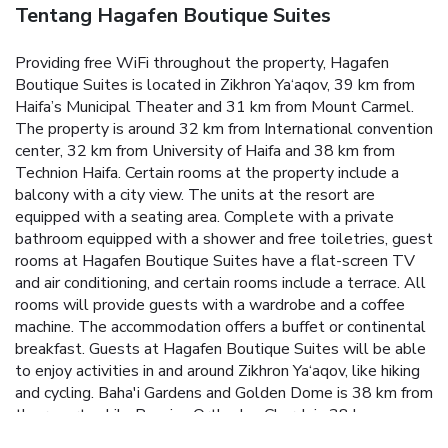
Tentang Hagafen Boutique Suites
Providing free WiFi throughout the property, Hagafen
Boutique Suites is located in Zikhron Ya‘aqov, 39 km from
Haifa’s Municipal Theater and 31 km from Mount Carmel.
The property is around 32 km from International convention
center, 32 km from University of Haifa and 38 km from
Technion Haifa. Certain rooms at the property include a
balcony with a city view. The units at the resort are
equipped with a seating area. Complete with a private
bathroom equipped with a shower and free toiletries, guest
rooms at Hagafen Boutique Suites have a flat-screen TV
and air conditioning, and certain rooms include a terrace. All
rooms will provide guests with a wardrobe and a coffee
machine. The accommodation offers a buffet or continental
breakfast. Guests at Hagafen Boutique Suites will be able
to enjoy activities in and around Zikhron Ya‘aqov, like hiking
and cycling. Baha'i Gardens and Golden Dome is 38 km from
the resort, while Russian Orthodox Church is 38 km away.
Haifa Airport is 40 km from the property.