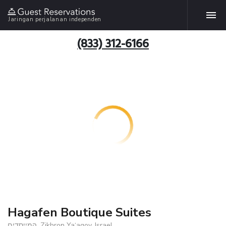
Jaringan perjalanan independen
(833) 312-6166
Hagafen Boutique Suites
המייסדים, Zikhron Ya‘aqov, Israel