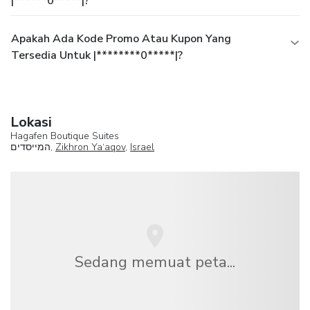
|******0*****|?
Apakah Ada Kode Promo Atau Kupon Yang
Tersedia Untuk |********0*****|?
Lokasi
Hagafen Boutique Suites
המייסדים,
Zikhron Ya‘aqov
,
Israel
Sedang memuat peta...