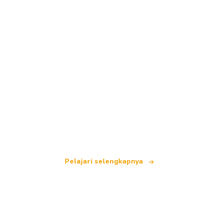
Kami adalah jaringan perjalanan independen
yang menawarkan lebih dari 100.000 hotel di
seluruh dunia.
Pelajari selengkapnya