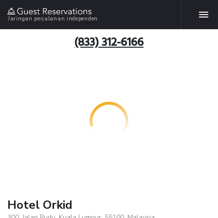
Jaringan perjalanan independen
(833) 312-6166
Hotel Orkid
300, Jalan Pudu, Kuala Lumpur, 55100, Malaysia