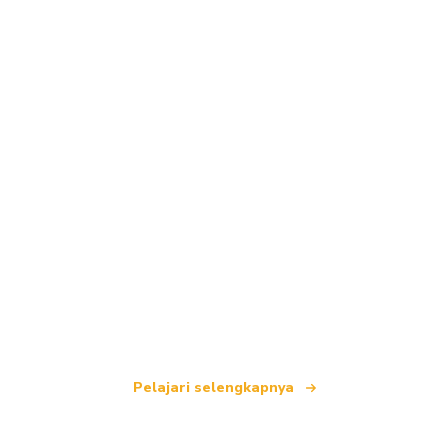
Kami adalah jaringan perjalanan independen
yang menawarkan lebih dari 100.000 hotel di
seluruh dunia.
Pelajari selengkapnya