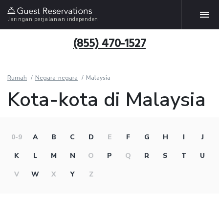
Jaringan perjalanan independen
(855) 470-1527
Rumah
Negara-negara
Malaysia
Kota-kota di Malaysia
0-9
A
B
C
D
E
F
G
H
I
J
K
L
M
N
O
P
Q
R
S
T
U
V
W
X
Y
Z