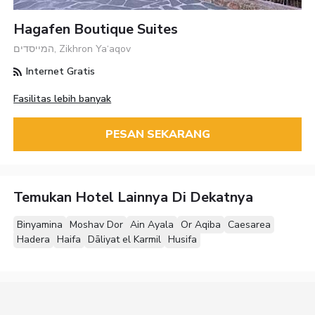
Hagafen Boutique Suites
המייסדים, Zikhron Ya‘aqov
Internet Gratis
Fasilitas lebih banyak
PESAN SEKARANG
Temukan Hotel Lainnya Di Dekatnya
Binyamina
Moshav Dor
Ain Ayala
Or Aqiba
Caesarea
Hadera
Haifa
Dāliyat el Karmil
Husifa