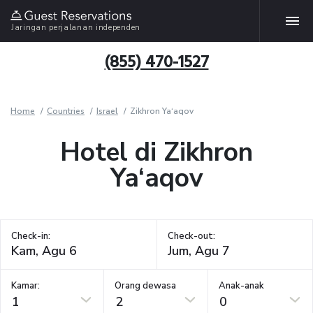
Jaringan perjalanan independen
(855) 470-1527
Home
Countries
Israel
Zikhron Ya‘aqov
Hotel di Zikhron
Ya‘aqov
Check-in:
Check-out:
Kamar:
Orang dewasa
Anak-anak
1
2
0