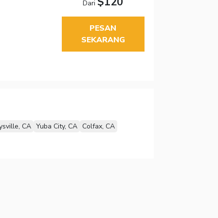
$120
Dari
PESAN
SEKARANG
sville, CA
Yuba City, CA
Colfax, CA