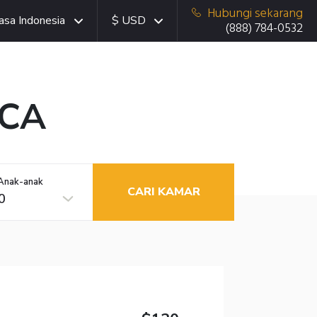
Hubungi sekarang
asa Indonesia
$ USD
(888) 784-0532
 CA
Anak-anak
CARI KAMAR
0