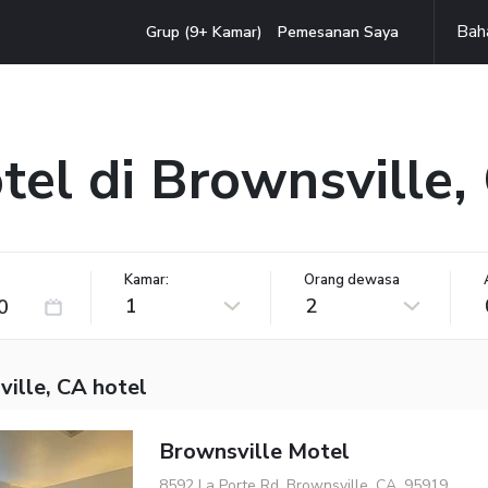
Bah
Grup (9+ Kamar)
Pemesanan Saya
tel di Brownsville,
Kamar:
Orang dewasa
1
2
ille, CA hotel
Brownsville Motel
8592 La Porte Rd, Brownsville, CA, 95919