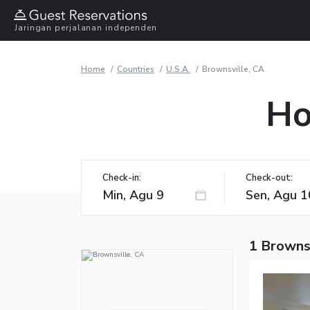
Jaringan perjalanan independen
Home
Countries
U.S.A.
Brownsville, CA
Ho
Check-in:
Check-out:
1 Brownsv