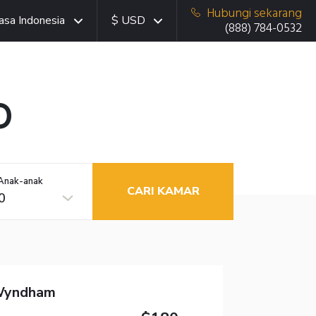
Hubungi sekarang
asa Indonesia
$ USD
(888) 784-0532
O
Anak-anak
CARI KAMAR
0
 Wyndham