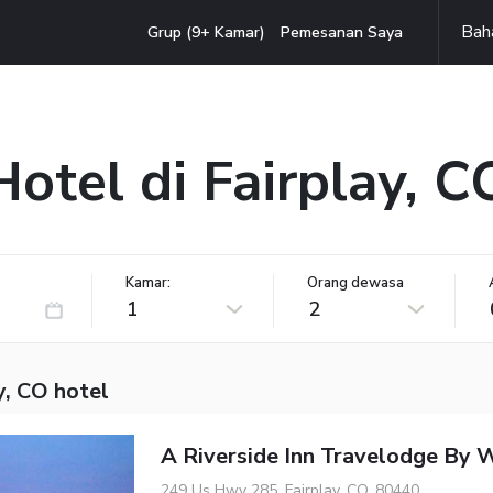
Bah
Grup (9+ Kamar)
Pemesanan Saya
Hotel di Fairplay, C
Kamar:
Orang dewasa
1
2
y, CO hotel
A Riverside Inn Travelodge By
249 Us Hwy 285, Fairplay, CO, 80440