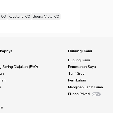
, CO
Keystone, CO
Buena Vista, CO
gkapnya
Hubungi Kami
Hubungi kami
g Sering Diajukan (FAQ)
Pemesanan Saya
gan
Tarif Grup
anan
Pernikahan
i
Menginap Lebih Lama
Pilihan Privasi
si