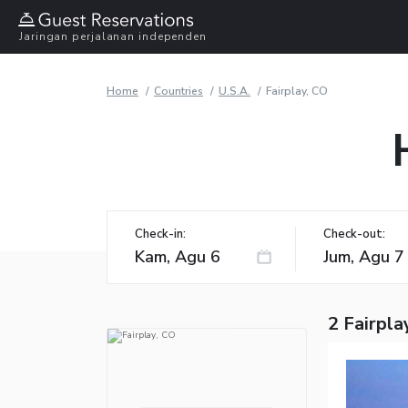
Jaringan perjalanan independen
Home
Countries
U.S.A.
Fairplay, CO
Check-in:
Check-out:
2 Fairpla