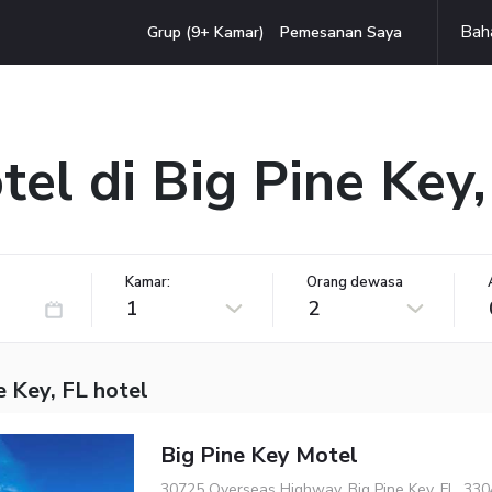
Bah
Grup (9+ Kamar)
Pemesanan Saya
tel di Big Pine Key,
Kamar:
Orang dewasa
1
2
e Key, FL hotel
Big Pine Key Motel
30725 Overseas Highway, Big Pine Key, FL, 33