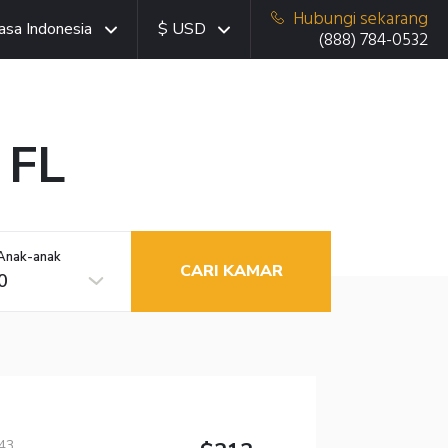
Hubungi sekarang
asa Indonesia
$ USD
(888) 784-0532
 FL
Anak-anak
CARI KAMAR
0
043