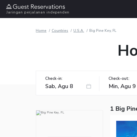
Jaringan perjalanan independen
Home
Countries
U.S.A.
Big Pine Key, FL
Ho
Check-in:
Check-out:
1 Big Pin