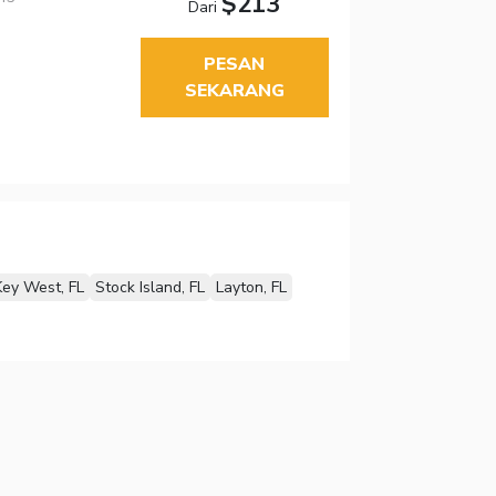
$213
Dari
PESAN
SEKARANG
Key West, FL
Stock Island, FL
Layton, FL