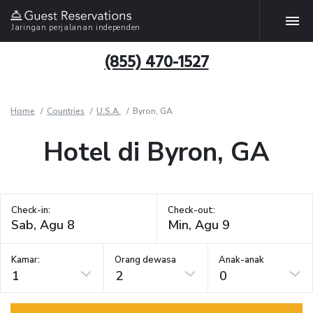
Jaringan perjalanan independen
(855) 470-1527
Home
Countries
U.S.A.
Byron, GA
Hotel di Byron, GA
Check-in:
Check-out:
Kamar:
Orang dewasa
Anak-anak
1
2
0