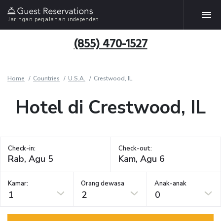
Jaringan perjalanan independen
(855) 470-1527
Home
Countries
U.S.A.
Crestwood, IL
Hotel di Crestwood, IL
Check-in:
Check-out:
Kamar:
Orang dewasa
Anak-anak
1
2
0