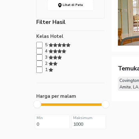
Lihat di Peta
Filter Hasil
Kelas Hotel
5
4
3
2
Temuka
1
Covington
Amite, LA
Harga per malam
Min
Maksimum