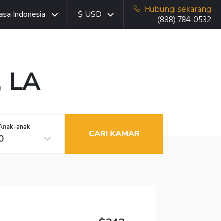
Hubungi sekarang
asa Indonesia
$ USD
(888) 784-0532
, LA
Anak-anak
CARI KAMAR
0