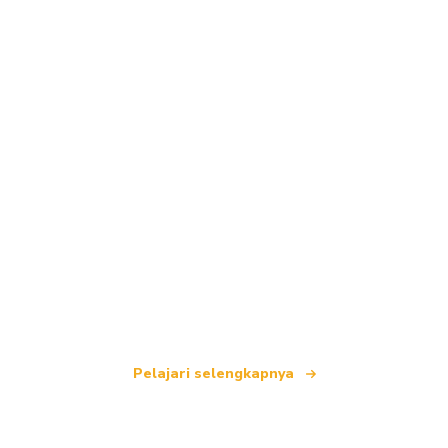
Kami adalah jaringan perjalanan independen
yang menawarkan lebih dari 100.000 hotel di
seluruh dunia.
Pelajari selengkapnya