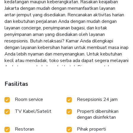
kedatangan maupun keberangkatan. Rasakan keajaiban
Jakarta dengan mudah dengan memanfaatkan layanan
antar-jemput yang disediakan. Rencanakan aktivitas harian
dan kebutuhan perjalanan Anda dengan mudah dengan
layanan concierge, penyimpanan bagasi, dan kotak
penyimpanan aman yang disediakan oleh layanan
resepsionis. Butuh relaksasi? Kamar Anda dilengkapi
dengan layanan kebersihan harian untuk membuat masa inap
Anda lebih nyaman dan menyenangkan. Untuk kebutuhan
kecil atau mendadak, toko serba ada dapat segera melayani
Anda tanpa perlu keluar dari hotel. Dirancang untuk
kenyamanan, setiap kamar tamu menyediakan berbagai fitur,
menjamin tidur malam yang tenang sambil tetap menjaga
Fasilitas
tingkat kenyamanan. Untuk masa inap yang lebih
menyenangkan, beberapa kamar di hotel dilengkapi dengan
Room service
Resepsionis 24 jam
layanan linen, tirai anti cahaya, dan AC. Untuk kamar-kamar
tertentu yang dipilih, tamu dapat menikmati hiburan di
TV Kabel/Satelit
Properti dibersihkan
dalam kamar seperti televisi dan TV kabel sebagai bagian
dengan disinfektan
dari masa inap mereka. Tenang saja, kebutuhan hidrasi Anda
akan terpenuhi, karena beberapa kamar dilengkapi dengan
Restoran
Pihak properti
kulkas, air minum kemasan, pembuat kopi atau teh, kopi