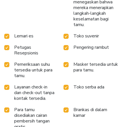
menegaskan bahwa
instan, dan teh instan. Jakarta Airport Hotel menyediakan
mereka menerapkan
pengering rambut, perlengkapan mandi, dan jubah mandi di
langkah-langkah
kamar mandi pada akomodasi tertentu. Setiap pagi di
keselamatan bagi
Jakarta Airport Hotel, sarapan rumahan yang lezat akan
tamu.
mengawali hari Anda.
Lemari es
Toko suvenir
Petugas
Pengering rambut
Resepsionis
Pemeriksaan suhu
Masker tersedia untuk
tersedia untuk para
para tamu.
tamu.
Layanan check-in
Toko serba ada
dan check-out tanpa
kontak tersedia.
Para tamu
Brankas di dalam
disediakan cairan
kamar
pembersih tangan
gratis.