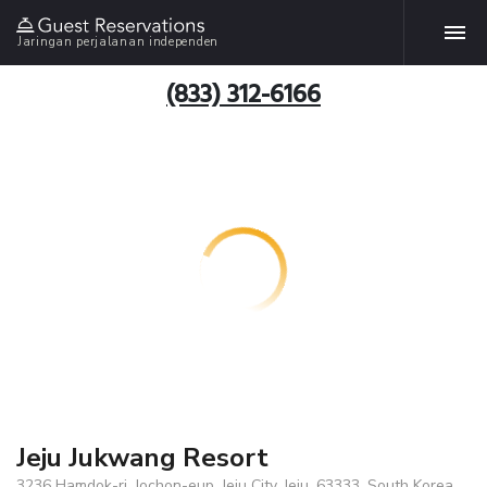
Jaringan perjalanan independen
(833) 312-6166
Jeju Jukwang Resort
3236 Hamdok-ri, Jochon-eup, Jeju City, Jeju, 63333, South Korea