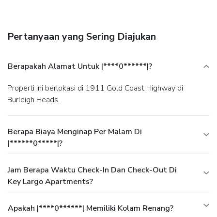
babysitting/childcare (surcharge), and tour/ticket assistance.
Business, Other Amenities
Featured amenities include luggage storage and laundry
Pertanyaan yang Sering Diajukan
facilities. Free self parking is available onsite.
Berapakah Alamat Untuk |****0******|?
Properti ini berlokasi di 1911 Gold Coast Highway di
Burleigh Heads.
Berapa Biaya Menginap Per Malam Di
|******0*****|?
Jam Berapa Waktu Check-In Dan Check-Out Di
Key Largo Apartments?
Apakah |****0******| Memiliki Kolam Renang?