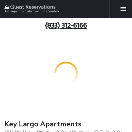
Jaringan perjalanan independen
(833) 312-6166
Key Largo Apartments
1911 Gold Coast Highway, Burleigh Heads, QL, 4220, Australia