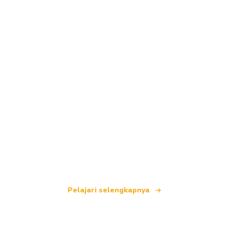
Kami adalah jaringan perjalanan independen
yang menawarkan lebih dari 100.000 hotel di
seluruh dunia.
Pelajari selengkapnya