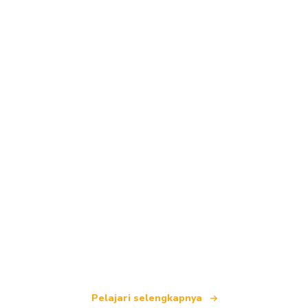
Kami adalah jaringan perjalanan independen
yang menawarkan lebih dari 100.000 hotel di
seluruh dunia.
Pelajari selengkapnya