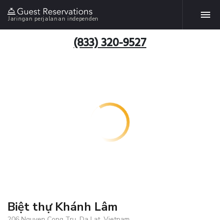
Jaringan perjalanan independen
(833) 320-9527
Biệt thự Khánh Lâm
206 Nguyen Cong Tru, Da Lat, Vietnam