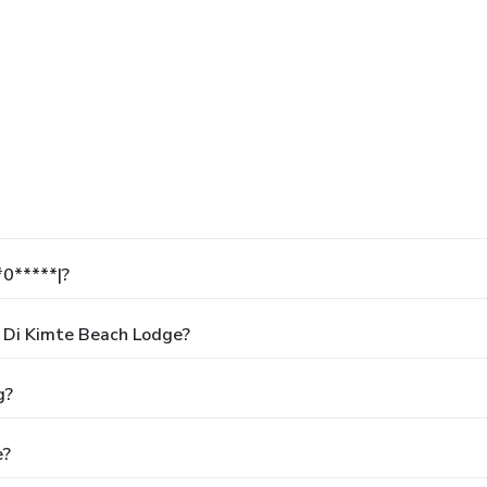
*0*****|?
 Di Kimte Beach Lodge?
g?
e?