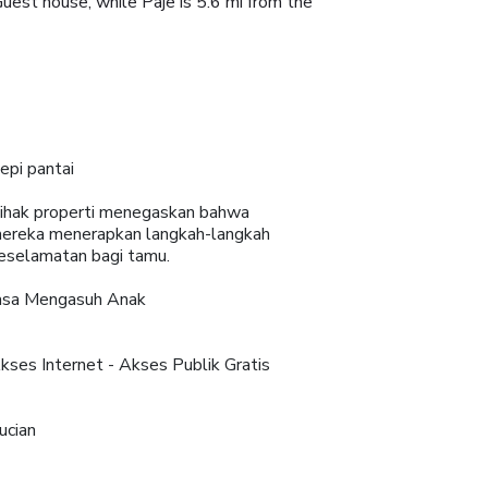
uest house, while Paje is 5.6 mi from the
epi pantai
ihak properti menegaskan bahwa
ereka menerapkan langkah-langkah
eselamatan bagi tamu.
asa Mengasuh Anak
kses Internet - Akses Publik Gratis
ucian