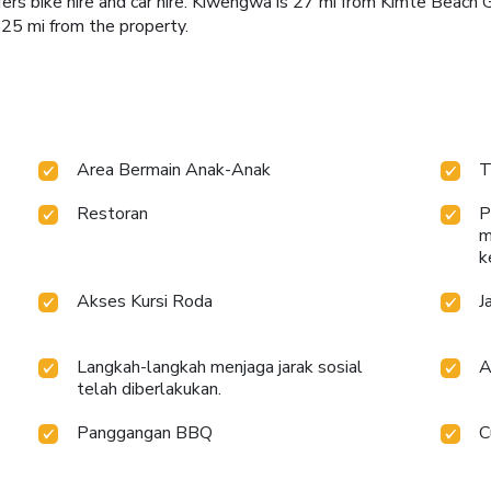
ers bike hire and car hire. Kiwengwa is 27 mi from Kimte Beach G
, 25 mi from the property.
Area Bermain Anak-Anak
T
Restoran
P
m
k
Akses Kursi Roda
J
Langkah-langkah menjaga jarak sosial
A
telah diberlakukan.
Panggangan BBQ
C