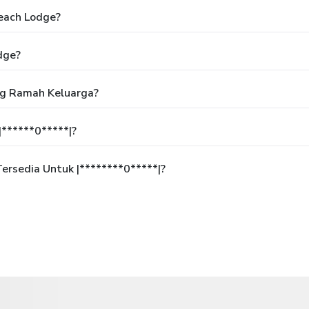
each Lodge?
dge?
ng Ramah Keluarga?
******0*****|?
rsedia Untuk |********0*****|?