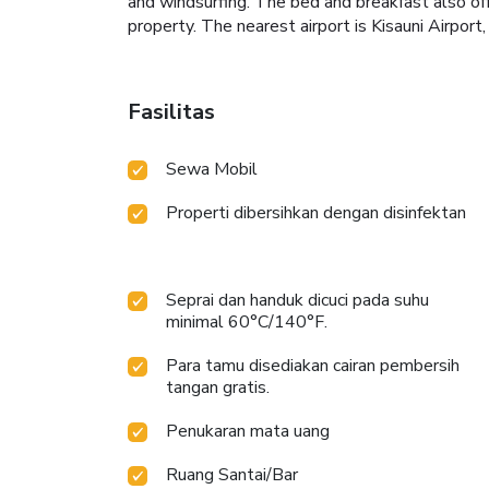
and windsurfing. The bed and breakfast also off
property. The nearest airport is Kisauni Airport
Fasilitas
Sewa Mobil
Properti dibersihkan dengan disinfektan
Seprai dan handuk dicuci pada suhu
minimal 60°C/140°F.
Para tamu disediakan cairan pembersih
tangan gratis.
Penukaran mata uang
Ruang Santai/Bar