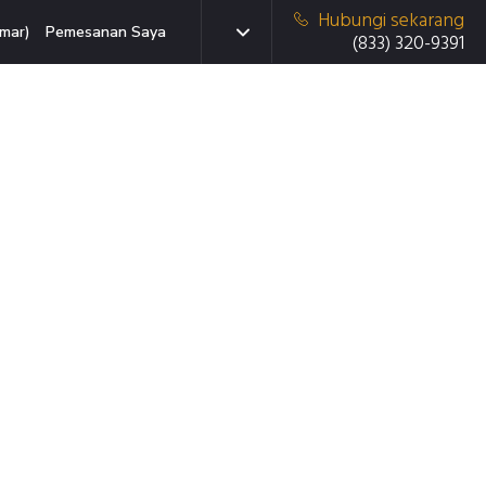
Hubungi sekarang
mar)
Pemesanan Saya
(833) 320-9391