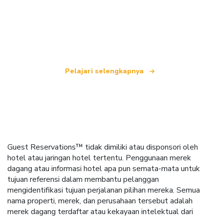
Kami adalah jaringan perjalanan independen
yang menawarkan lebih dari 100.000 hotel di
seluruh dunia.
Pelajari selengkapnya
Guest Reservations™ tidak dimiliki atau disponsori oleh
hotel atau jaringan hotel tertentu. Penggunaan merek
dagang atau informasi hotel apa pun semata-mata untuk
tujuan referensi dalam membantu pelanggan
mengidentifikasi tujuan perjalanan pilihan mereka. Semua
nama properti, merek, dan perusahaan tersebut adalah
merek dagang terdaftar atau kekayaan intelektual dari