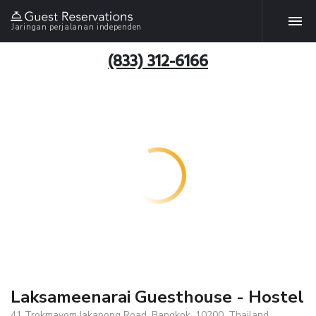
Jaringan perjalanan independen
(833) 312-6166
Laksameenarai Guesthouse - Hostel
41 Trokmayom,Jakapong Road, Bangkok, 10200, Thailand