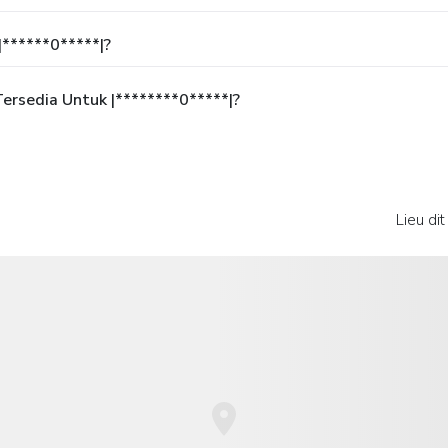
******0*****|?
rsedia Untuk |********0*****|?
Lieu dit