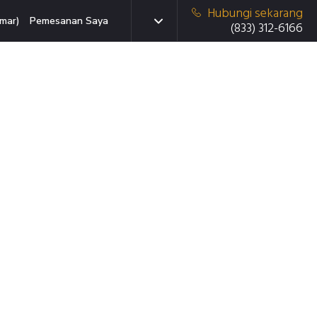
Hubungi sekarang
mar)
Pemesanan Saya
(833) 312-6166