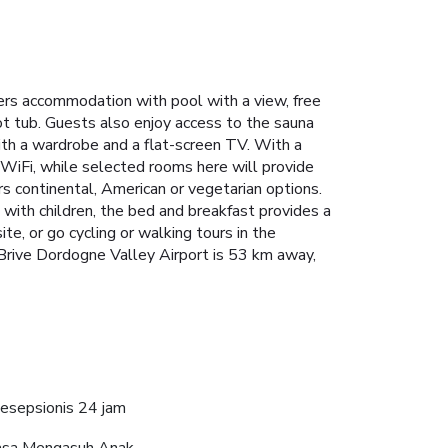
ers accommodation with pool with a view, free
t tub. Guests also enjoy access to the sauna
ith a wardrobe and a flat-screen TV. With a
WiFi, while selected rooms here will provide
rs continental, American or vegetarian options.
 with children, the bed and breakfast provides a
e, or go cycling or walking tours in the
Brive Dordogne Valley Airport is 53 km away,
esepsionis 24 jam
asa Mengasuh Anak