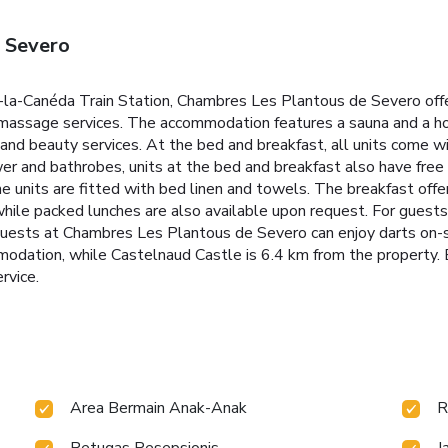
 Severo
t-la-Canéda Train Station, Chambres Les Plantous de Severo off
 massage services. The accommodation features a sauna and a ho
and beauty services. At the bed and breakfast, all units come w
r and bathrobes, units at the bed and breakfast also have free 
he units are fitted with bed linen and towels. The breakfast offe
while packed lunches are also available upon request. For guests
uests at Chambres Les Plantous de Severo can enjoy darts on-sit
modation, while Castelnaud Castle is 6.4 km from the property. 
rvice.
Area Bermain Anak-Anak
R
Petugas Resepsionis
J