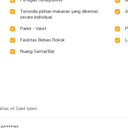
Tersedia pilihan makanan yang dikemas
A
secara individual.
Parkir - Valet
P
Fasilitas Bebas Rokok
L
Ruang Santai/Bar
Cénac et Saint Julien.
*0*****|?