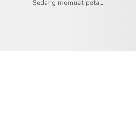
Sedang memuat peta...
nden
el di seluruh dunia.