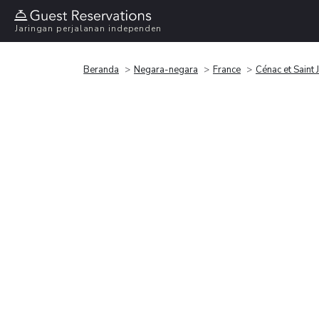
Jaringan perjalanan independen
Beranda
Negara-negara
France
Cénac et Saint 