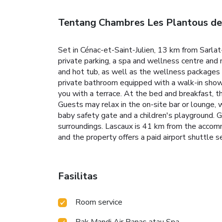
Tentang Chambres Les Plantous de
Set in Cénac-et-Saint-Julien, 13 km from Sarla
private parking, a spa and wellness centre and
and hot tub, as well as the wellness packages 
private bathroom equipped with a walk-in showe
you with a terrace. At the bed and breakfast, t
Guests may relax in the on-site bar or lounge, 
baby safety gate and a children's playground. G
surroundings. Lascaux is 41 km from the accom
and the property offers a paid airport shuttle se
Fasilitas
Room service
Bak Mandi Air Panas atau Spa