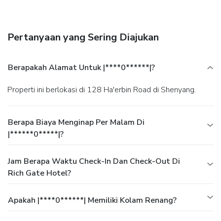
center, limo/town car service, and a 24-hour front desk.
Planning an event in Shenyang? This hotel has 8081
square feet (751 square meters) of space consisting of
Pertanyaan yang Sering Diajukan
conference space and a meeting room.
Berapakah Alamat Untuk |****0******|?
Properti ini berlokasi di 128 Ha'erbin Road di Shenyang.
Berapa Biaya Menginap Per Malam Di
|******0*****|?
Jam Berapa Waktu Check-In Dan Check-Out Di
Rich Gate Hotel?
Apakah |****0******| Memiliki Kolam Renang?