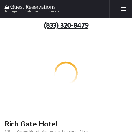
Jaringan perjalanan independen
(833) 320-8479
Rich Gate Hotel
128 Ha'erbin Road, Shenyang, Liaoning, China