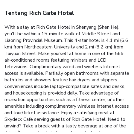
Tentang Rich Gate Hotel
With a stay at Rich Gate Hotel in Shenyang (Shen He),
you'll be within a 15-minute walk of Middle Street and
Liaoning Provincial Museum. This 4-star hotel is 4.1 mi (6.6
km) from Northeastern University and 2 mi (3.2 km) from
Taiyuan Street. Make yourself at home in one of the 569
air-conditioned rooms featuring minibars and LCD
televisions. Complimentary wired and wireless Internet
access is available. Partially open bathrooms with separate
bathtubs and showers feature hair dryers and slippers.
Conveniences include laptop-compatible safes and desks,
and housekeeping is provided daily. Take advantage of
recreation opportunities such as a fitness center, or other
amenities including complimentary wireless Internet access
and tour/ticket assistance. Enjoy a satisfying meal at
Skydeck Cafe serving guests of Rich Gate Hotel. Need to
unwind? Take a break with a tasty beverage at one of the
2 bars/lounges. Featured amenities include a business