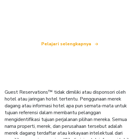
Kami adalah jaringan perjalanan independen
yang menawarkan lebih dari 100.000 hotel di
seluruh dunia.
Pelajari selengkapnya
Guest Reservations™ tidak dimiliki atau disponsori oleh
hotel atau jaringan hotel tertentu. Penggunaan merek
dagang atau informasi hotel apa pun semata-mata untuk
tujuan referensi dalam membantu pelanggan
mengidentifikasi tujuan perjalanan pilihan mereka. Semua
nama properti, merek, dan perusahaan tersebut adalah
merek dagang terdaftar atau kekayaan intelektual dari