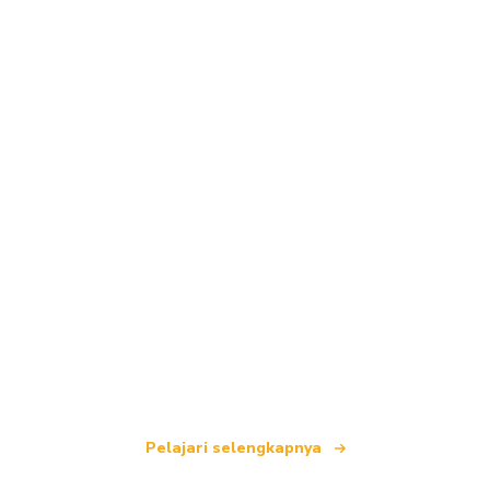
Kami adalah jaringan perjalanan independen
yang menawarkan lebih dari 100.000 hotel di
seluruh dunia.
Pelajari selengkapnya